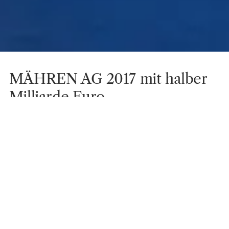
MÄHREN AG 2017 mit halber
Milliarde Euro
Transaktionsvolumen
Berlin,
20. Sep. 2017
Verkauf von zwei Immobilienportfolios mit
insgesamt 2.197 Einheiten für rund 287,5 Millionen
Euro
Ankaufsvolumen 2017 bereits bei 180 Millionen