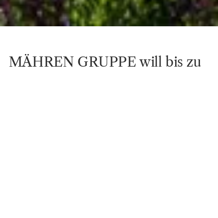
MÄHREN GRUPPE will bis zu
200 Millionen Euro auf dem
Berliner Wohnungsmarkt
investieren
Berlin,
2. Feb. 2015
Erste Ankäufe von rund 220 Einheiten in Berlin
Verkauf von 835 Wohneinheiten an Akelius für rund
85 Millionen setzt neues Kapital für Ankäufe frei
2014 erfolgreichstes Jahr der