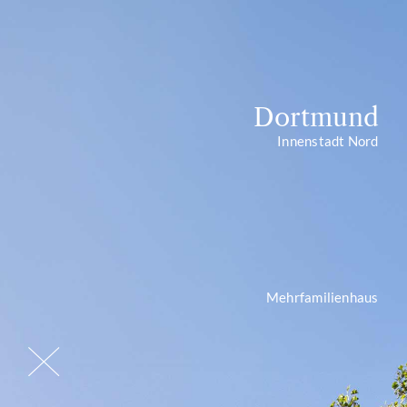
Dortmund
Innenstadt Nord
Mehrfamilienhaus