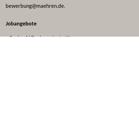
bewerbung@maehren.de.
Jobangebote
▸ Senior AI Engineer
(w/m/d)
ZUM JOBANGEBOT ▸
▸
Immobilienmakler (w/m/d)
ZUM JOBANGEBOT ▸
▸
Property Manager (w/m/d)
ZUM JOBANGEBOT ▸
▸
Allround-Handwerker (w/m/d)
ZUM JOBANGEBOT ▸