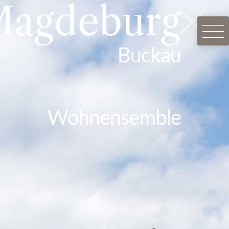
agdeburg
Buckau
Wohnensemble