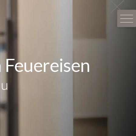
 Feuereisen
au