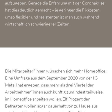
aufzugeben. Gerade die Erfahrung mit der Coronakrise
hat dies deutlich gemacht – je geringer die Fixkosten,
umso flexibler und resistenter ist man auch während
wirtschaftlich schwierigerer Zeiten.
Die Mitarbeiter*innen wünschen sich mehr Homeoffice:
Eine Umfrage aus dem September 2020 von der IG
Metall hat ergeben, dass mehr als drei Viertel der
Arbeitnehmer*innen auch künftig zumindest teilweise
im Homeoffice arbeiten wollen. Elf Prozent der
Befragten wollen sogar dauerhaft von zu Hause aus