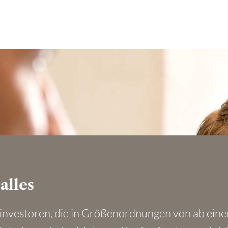
alles
tinvestoren, die in Größenordnungen von ab einer