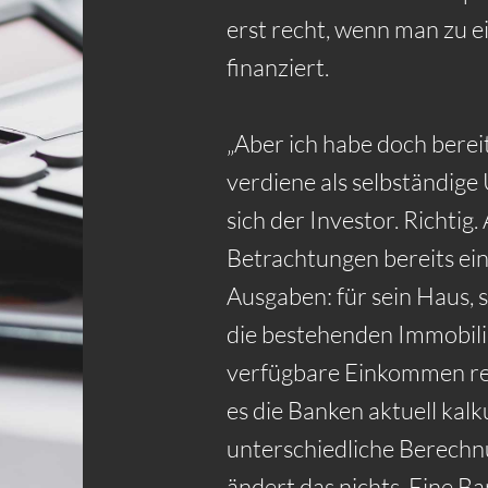
erst recht, wenn man zu 
finanziert.
„Aber ich habe doch bere
verdiene als selbständig
sich der Investor. Richtig. A
Betrachtungen bereits ein
Ausgaben: für sein Haus, 
die bestehenden Immobili
verfügbare Einkommen rei
es die Banken aktuell kalk
unterschiedliche Berech
ändert das nichts. Eine B