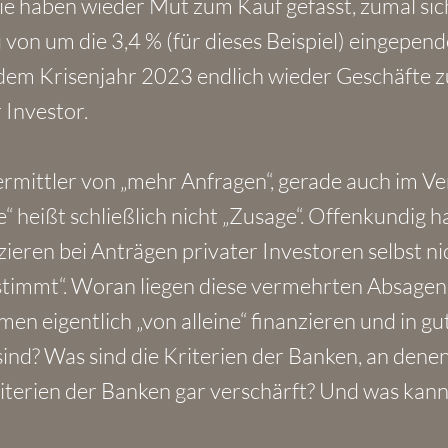
e haben wieder Mut zum Kauf gefasst, zumal sic
on um die 3,4 % (für dieses Beispiel) eingepende
 dem Krisenjahr 2023 endlich wieder Geschäfte z
 Investor.
mittler von „mehr Anfragen“, gerade auch im Ve
 heißt schließlich nicht „Zusage“. Offenkundig h
ieren bei Anträgen privater Investoren selbst n
s stimmt“. Woran liegen diese vermehrten Absagen
men eigentlich „von alleine“ finanzieren und in gu
ind? Was sind die Kriterien der Banken, an denen
Kriterien der Banken gar verschärft? Und was kan