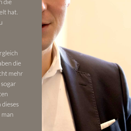
h die
lt hat.
u
rgleich
aben die
icht mehr
 sogar
ten
 dieses
n man