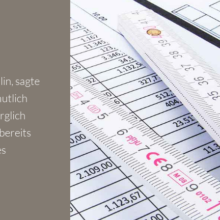
in, sagte
mutlich
rglich
bereits
es