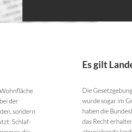
Es gilt Land
Die Gesetzgebung
r Wohnfläche
wurde sogar im Gr
bei der
haben die Bundes
den, sondern
das Recht erhalte
zt: Schlaf-
abweichende land
immer, die