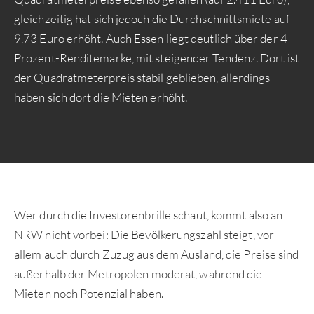
gleichzeitig hat sich jedoch die Durchschnittsmiete auf
9,73 Euro erhöht. Auch Essen liegt deutlich über der 4-
Prozent-Renditemarke, mit steigender Tendenz. Dort ist
der Quadratmeterpreis stabil geblieben, allerdings
haben sich dort die Mieten erhöht.
Wer durch die Investorenbrille schaut, kommt also an
NRW nicht vorbei: Die Bevölkerungszahl steigt, vor
allem auch durch Zuzug aus dem Ausland, die Preise sind
außerhalb der Metropolen moderat, während die
Mieten noch Potenzial haben.