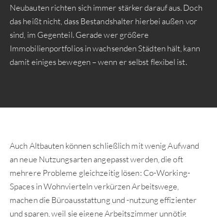
Neubauten richten sich immer stärker darauf aus. Doch
das heißt nicht, dass Bestandshalter hierbei außen vor
sind, im Gegenteil. Gerade wer größere
Immobilienportfolios in wachsenden Städten hält, kann
damit einiges bewegen – wenn er selbst flexibel ist.
Auch Altbauten können schließlich mit wenig Aufwand
an neue Nutzungsarten angepasst werden, die oft
mehrere Probleme gleichzeitig lösen: Co-Working-
Spaces in Wohnvierteln verkürzen Arbeitswege,
machen die Büroausstattung und -nutzung effizienter
und sparen, weil sie eigene Arbeitszimmer unnötig